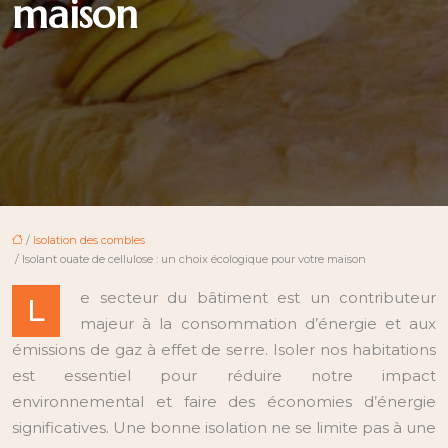
maison
/
Isolation des combles
/ Isolant ouate de cellulose : un choix écologique pour votre maison
e secteur du bâtiment est un contributeur
L
majeur à la consommation d’énergie et aux
émissions de gaz à effet de serre. Isoler nos habitations
est essentiel pour réduire notre impact
environnemental et faire des économies d’énergie
significatives. Une bonne isolation ne se limite pas à une