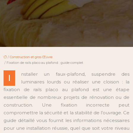
/
Construction et gros Œuvre
/ Fixation de rails placo au plafond : guide complet
nstaller un faux-plafond, suspendre des
I
luminaires lourds ou réaliser une cloison : la
fixation de rails placo au plafond est une étape
essentielle de nombreux projets de rénovation ou de
construction. Une fixation incorrecte peut
compromettre la sécurité et la stabilité de l’ouvrage. Ce
guide détaillé vous fournit les informations nécessaires
pour une installation réussie, quel que soit votre niveau