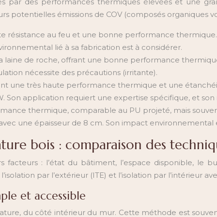
isés par des performances thermiques élevées et une gra
urs potentielles émissions de COV (composés organiques vola
ente résistance au feu et une bonne performance thermique
onnemental lié à sa fabrication est à considérer.
la laine de roche, offrant une bonne performance thermiqu
tion nécessite des précautions (irritante).
rant une très haute performance thermique et une étanchéit
. Son application requiert une expertise spécifique, et so
formance thermique, comparable au PU projeté, mais souve
vec une épaisseur de 8 cm. Son impact environnemental est
ture bois : comparaison des techniq
acteurs : l’état du bâtiment, l’espace disponible, le bud
l’isolation par l’extérieur (ITE) et l’isolation par l’intérieur a
imple et accessible
l’ossature, du côté intérieur du mur. Cette méthode est so