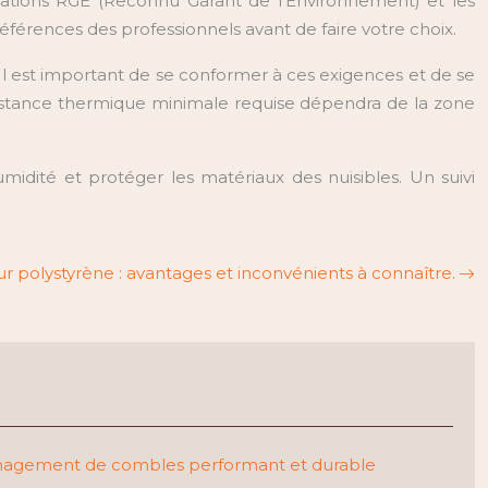
tifications RGE (Reconnu Garant de l’Environnement) et les
références des professionnels avant de faire votre choix.
 est important de se conformer à ces exigences et de se
résistance thermique minimale requise dépendra de la zone
umidité et protéger les matériaux des nuisibles. Un suivi
eur polystyrène : avantages et inconvénients à connaître.
nagement de combles performant et durable