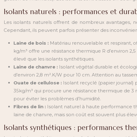
Isolants naturels : performances et durab
Les isolants naturels offrent de nombreux avantages, n
Cependant, ils peuvent parfois présenter des inconvénients 
Laine de bois :
Matériau renouvelable et respirant, of
kg/m³ offre une résistance thermique R d’environ 2,5
élevé que les isolants synthétiques.
Laine de chanvre :
Isolant végétal durable et écolo
d’environ 2,8 m².K/W pour 10 cm. Attention au tasse
Ouate de cellulose :
Isolant recyclé (papier journa
35kg/m³ qui procure une résistance thermique de 3 m²
pour éviter les problèmes d’humidité.
Fibres de lin :
Isolant naturel à haute performance t
laine de chanvre, mais son coût est souvent plus élev
Isolants synthétiques : performances th