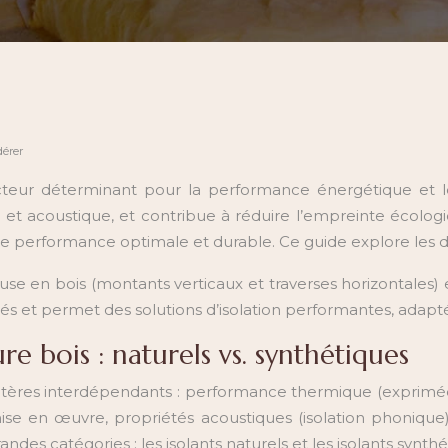
dérer
acteur déterminant pour la performance énergétique et le
et acoustique, et contribue à réduire l’empreinte écologi
une performance optimale et durable. Ce guide explore les d
 en bois (montants verticaux et traverses horizontales) e
 variés et permet des solutions d’isolation performantes, ada
e bois : naturels vs. synthétiques
 critères interdépendants : performance thermique (exprim
mise en œuvre, propriétés acoustiques (isolation phoniqu
andes catégories : les isolants naturels et les isolants synthé