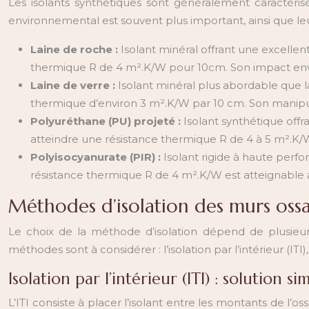
Les isolants synthétiques sont généralement caractér
environnemental est souvent plus important, ainsi que le
Laine de roche :
Isolant minéral offrant une excell
thermique R de 4 m².K/W pour 10cm. Son impact envir
Laine de verre :
Isolant minéral plus abordable que 
thermique d’environ 3 m².K/W par 10 cm. Son manipula
Polyuréthane (PU) projeté :
Isolant synthétique off
atteindre une résistance thermique R de 4 à 5 m².K/W
Polyisocyanurate (PIR) :
Isolant rigide à haute per
résistance thermique R de 4 m².K/W est atteignable a
Méthodes d’isolation des murs ossa
Le choix de la méthode d’isolation dépend de plusieurs f
méthodes sont à considérer : l’isolation par l’intérieur (ITI), 
Isolation par l’intérieur (ITI) : solution s
L’ITI consiste à placer l’isolant entre les montants de 