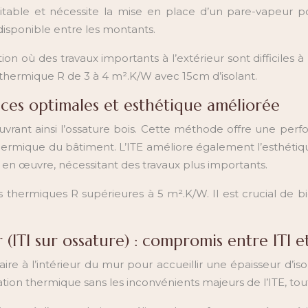
bitable et nécessite la mise en place d’un pare-vapeur p
 disponible entre les montants.
on où des travaux importants à l’extérieur sont difficiles 
 thermique R de 3 à 4 m².K/W avec 15cm d’isolant.
ances optimales et esthétique améliorée
ecouvrant ainsi l’ossature bois. Cette méthode offre une pe
 thermique du bâtiment. L’ITE améliore également l’esthé
en œuvre, nécessitant des travaux plus importants.
 thermiques R supérieures à 5 m².K/W. Il est crucial de bie
r (ITI sur ossature) : compromis entre ITI e
re à l’intérieur du mur pour accueillir une épaisseur d’is
olation thermique sans les inconvénients majeurs de l’ITE, to