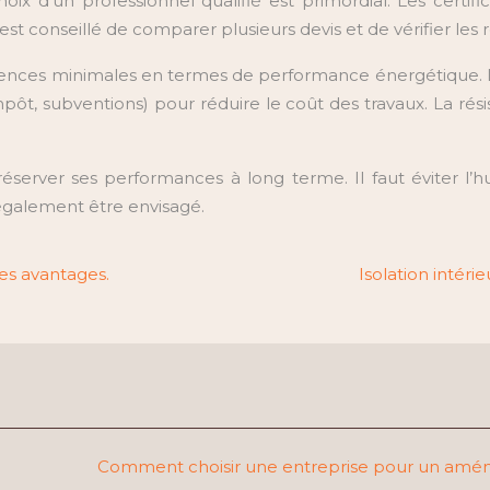
 choix d’un professionnel qualifié est primordial. Les cer
st conseillé de comparer plusieurs devis et de vérifier les 
nces minimales en termes de performance énergétique. Il
d’impôt, subventions) pour réduire le coût des travaux. La 
préserver ses performances à long terme. Il faut éviter l’h
t également être envisagé.
ses avantages.
Isolation intéri
Comment choisir une entreprise pour un amé