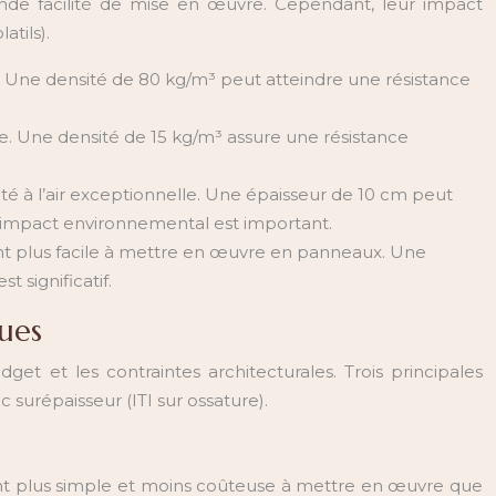
nde facilité de mise en œuvre. Cependant, leur impact
tils).
. Une densité de 80 kg/m³ peut atteindre une résistance
e. Une densité de 15 kg/m³ assure une résistance
é à l’air exceptionnelle. Une épaisseur de 10 cm peut
n impact environnemental est important.
nt plus facile à mettre en œuvre en panneaux. Une
 significatif.
ues
get et les contraintes architecturales. Trois principales
vec surépaisseur (ITI sur ossature).
uvent plus simple et moins coûteuse à mettre en œuvre que