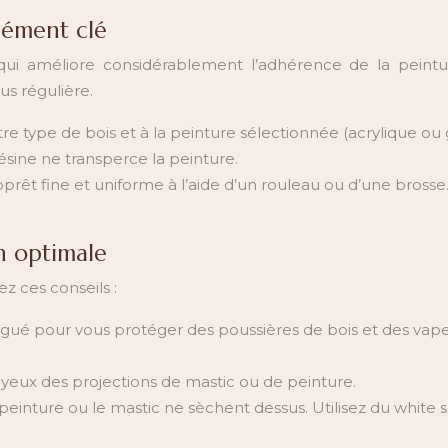
élément clé
qui améliore considérablement l’adhérence de la peintur
lus régulière.
e type de bois et à la peinture sélectionnée (acrylique ou g
ine ne transperce la peinture.
prêt fine et uniforme à l’aide d’un rouleau ou d’une bro
n optimale
ez ces conseils :
gué pour vous protéger des poussières de bois et des vap
yeux des projections de mastic ou de peinture.
einture ou le mastic ne sèchent dessus. Utilisez du white sp