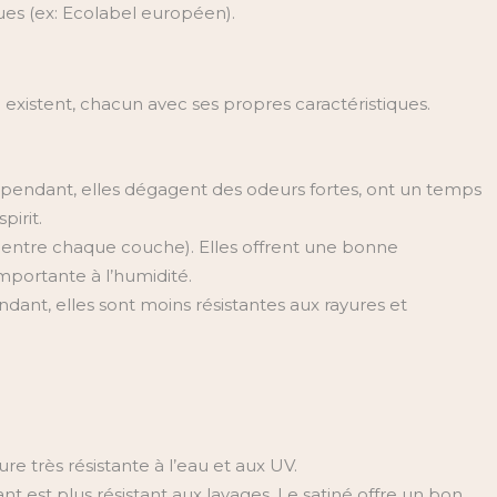
ques (ex: Ecolabel européen).
e existent, chacun avec ses propres caractéristiques.
 Cependant, elles dégagent des odeurs fortes, ont un temps
irit.
es entre chaque couche). Elles offrent une bonne
importante à l’humidité.
dant, elles sont moins résistantes aux rayures et
re très résistante à l’eau et aux UV.
lant est plus résistant aux lavages. Le satiné offre un bon