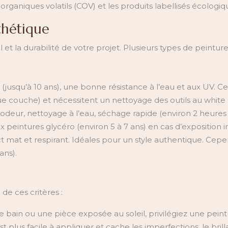
organiques volatils (COV) et les produits labellisés écologi
sthétique
 et la durabilité de votre projet. Plusieurs types de peintur
é (jusqu’à 10 ans), une bonne résistance à l’eau et aux UV.
 couche) et nécessitent un nettoyage des outils au white sp
le odeur, nettoyage à l’eau, séchage rapide (environ 2 heur
ux peintures glycéro (environ 5 à 7 ans) en cas d’exposition 
t mat et respirant. Idéales pour un style authentique. Cepen
ans).
de ces critères :
 bain ou une pièce exposée au soleil, privilégiez une peintu
st plus facile à appliquer et cache les imperfections, le bril