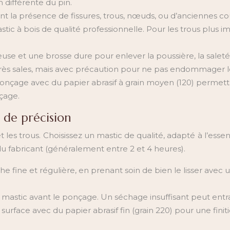
 différente du pin.
nt la présence de fissures, trous, nœuds, ou d’anciennes cou
c à bois de qualité professionnelle. Pour les trous plus i
euse et une brosse dure pour enlever la poussière, la saleté,
très sales, mais avec précaution pour ne pas endommager le
ponçage avec du papier abrasif à grain moyen (120) permettr
çage.
l de précision
t les trous. Choisissez un mastic de qualité, adapté à l’essen
du fabricant (généralement entre 2 et 4 heures).
e fine et régulière, en prenant soin de bien le lisser avec 
mastic avant le ponçage. Un séchage insuffisant peut entr
surface avec du papier abrasif fin (grain 220) pour une fini