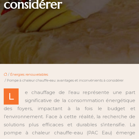
considérer
/
Énergies renouvelables
/ Pompe à chaleur chauffe-eau: avantages et inconvénients à considérer
e chauffage de l’eau représente une part
L
significative de la consommation énergétique
des foyers, impactant à la fois le budget et
l’environnement. Face à cette réalité, la recherche de
solutions plus efficaces et durables s’intensifie. La
pompe à chaleur chauffe-eau (PAC Eau) émerge