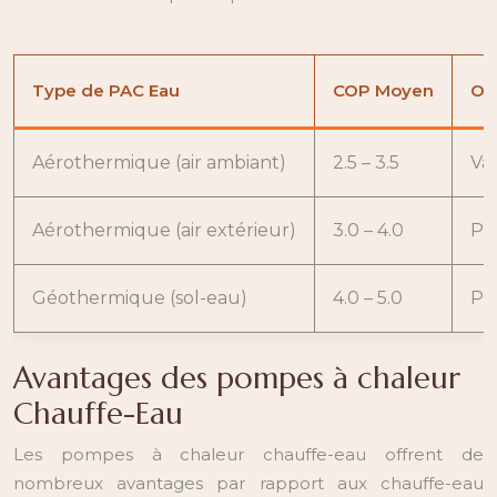
Type de PAC Eau
COP Moyen
Ob
Aérothermique (air ambiant)
2.5 – 3.5
Va
Aérothermique (air extérieur)
3.0 – 4.0
Pe
Géothermique (sol-eau)
4.0 – 5.0
Pe
Avantages des pompes à chaleur
Chauffe-Eau
Les pompes à chaleur chauffe-eau offrent de
nombreux avantages par rapport aux chauffe-eau