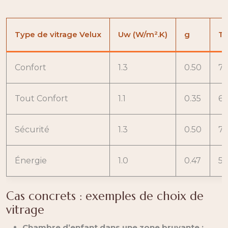
Type de vitrage Velux
Uw (W/m².K)
g
TL
Confort
1.3
0.50
7
Tout Confort
1.1
0.35
65
Sécurité
1.3
0.50
7
Énergie
1.0
0.47
55
Cas concrets : exemples de choix de
vitrage
Chambre d’enfant dans une zone bruyante :