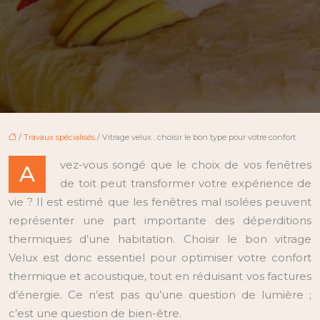
/
Travaux spécialisés
/ Vitrage velux : choisir le bon type pour votre confort
vez-vous songé que le choix de vos fenêtres
A
de toit peut transformer votre expérience de
vie ? Il est estimé que les fenêtres mal isolées peuvent
représenter une part importante des déperditions
thermiques d’une habitation. Choisir le bon vitrage
Velux est donc essentiel pour optimiser votre confort
thermique et acoustique, tout en réduisant vos factures
d’énergie. Ce n’est pas qu’une question de lumière ;
c’est une question de bien-être.