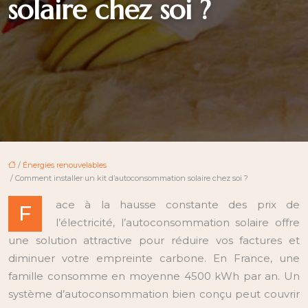
solaire chez soi ?
/
Énergies renouvelables
/ Comment installer un kit d’autoconsommation solaire chez soi ?
ace à la hausse constante des prix de
F
l’électricité, l’autoconsommation solaire offre
une solution attractive pour réduire vos factures et
diminuer votre empreinte carbone. En France, une
famille consomme en moyenne 4500 kWh par an. Un
système d’autoconsommation bien conçu peut couvrir